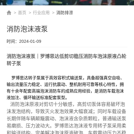
>
首页
>
行业应用
>
消防排涝
消防泡沫液泵
时间：2024-01-09
消防泡沫液泵｜罗博思达低剪切稳压消防车泡沫原液凸轮
转子泵
罗博思达转子泵属于高效容积式输送泵，具备超强真空自吸、
输出流量压力稳定、运行抗震动、整机耐用可靠等核心特性，拥
有十余年配套高端泡沫消防车的成熟应用经验，是消防车载泡沫
液加注、循环输送标准配套泵型。
消防泡沫原液对剪切十分敏感，高剪切泵体容易破坏泡
沫发泡结构，导致灭火发泡效果大幅衰减；同时车载设备
长期伴随车辆颠簸震动、泡沫液含杂质颗粒，普通输送泵
易磨损、压力波动大。罗博思达泡沫液专用转子泵采用柔
和输送结构，完美解决泡沫原液破泡、车载震动压力不稳