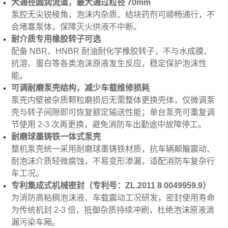
大通径圆润流道，最大通过粒径 70mm
泵腔无尖锐棱角，泡沫内杂质、结块药剂可顺畅通行，不
会堵塞泵体，保障灭火供液不中断。
耐介质专用橡胶转子可选
配备 NBR、HNBR 耐油耐化学橡胶转子，不与水成膜、
抗溶、蛋白等各类泡沫原液发生反应，稳定保护泡沫性
能。
可调耐磨泵壳结构，减少车载维修损耗
泵壳内壁被杂质颗粒磨损后无需整体更换壳体，仅微调泵
壳与转子间隙即可恢复额定输送性能；单台泵壳可重复调
节使用 2-3 次再更换，避免消防车出勤途中故障停工。
耐磨球墨铸铁一体式泵壳
整机泵壳统一采用耐磨球墨铸铁材质，抗车辆颠簸震动、
耐泡沫介质轻微腐蚀，不易变形渗漏，适配消防车复杂行
车工况。
专利集成式机械密封（专利号：ZL.2011 8 0049959.9）
为消防高粘稠泡沫液、车载震动工况研发，密封使用寿命
为传统机封 2-3 倍，抵御杂质持续冲刷，杜绝泡沫原液滴
漏污染车厢。