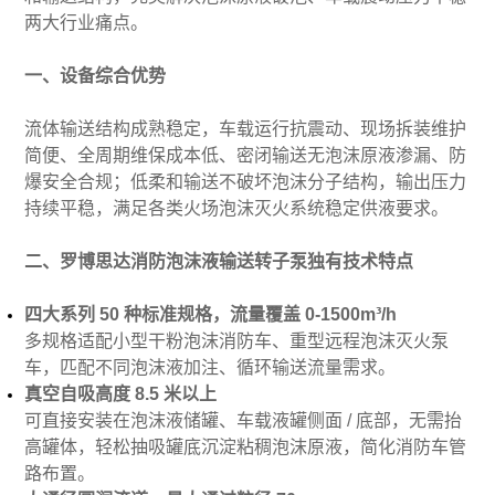
两大行业痛点。
一、设备综合优势
流体输送结构成熟稳定，车载运行抗震动、现场拆装维护
简便、全周期维保成本低、密闭输送无泡沫原液渗漏、防
爆安全合规；低柔和输送不破坏泡沫分子结构，输出压力
持续平稳，满足各类火场泡沫灭火系统稳定供液要求。
二、罗博思达消防泡沫液输送转子泵独有技术特点
四大系列 50 种标准规格，流量覆盖 0-1500m³/h
多规格适配小型干粉泡沫消防车、重型远程泡沫灭火泵
车，匹配不同泡沫液加注、循环输送流量需求。
真空自吸高度 8.5 米以上
可直接安装在泡沫液储罐、车载液罐侧面 / 底部，无需抬
高罐体，轻松抽吸罐底沉淀粘稠泡沫原液，简化消防车管
路布置。