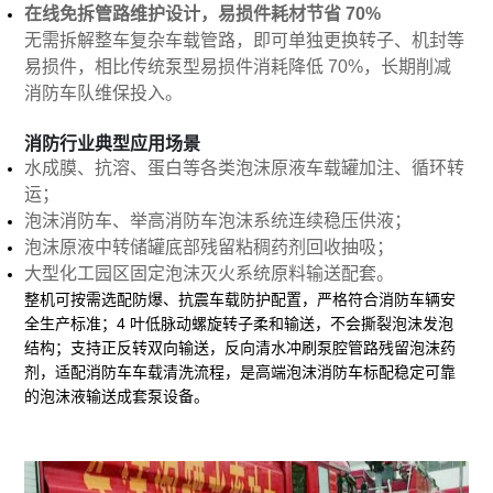
在线免拆管路维护设计，易损件耗材节省 70%
无需拆解整车复杂车载管路，即可单独更换转子、机封等
易损件，相比传统泵型易损件消耗降低 70%，长期削减
消防车队维保投入。
消防行业典型应用场景
水成膜、抗溶、蛋白等各类泡沫原液车载罐加注、循环转
运；
泡沫消防车、举高消防车泡沫系统连续稳压供液；
泡沫原液中转储罐底部残留粘稠药剂回收抽吸；
大型化工园区固定泡沫灭火系统原料输送配套。
整机可按需选配防爆、抗震车载防护配置，严格符合消防车辆安
全生产标准；4 叶低脉动螺旋转子柔和输送，不会撕裂泡沫发泡
结构；支持正反转双向输送，反向清水冲刷泵腔管路残留泡沫药
剂，适配消防车车载清洗流程，是高端泡沫消防车标配稳定可靠
的泡沫液输送成套泵设备。