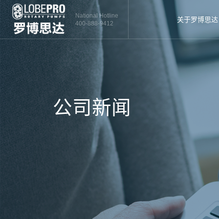
National Hotline
关于罗博思达
400-888-9412
公司新闻