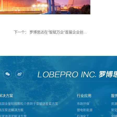
下一个： 罗博思达在“智赋万企“首届企业创新增效全国总决赛中斩获第三的殊荣
解决方案
行业应用
服
高固含量粘稠颗粒介质转子泵输送整套方案
市政环保
资
高压泵送解决方案
锂电新能源
常
污泥池清淤解决方案
石油化工
全