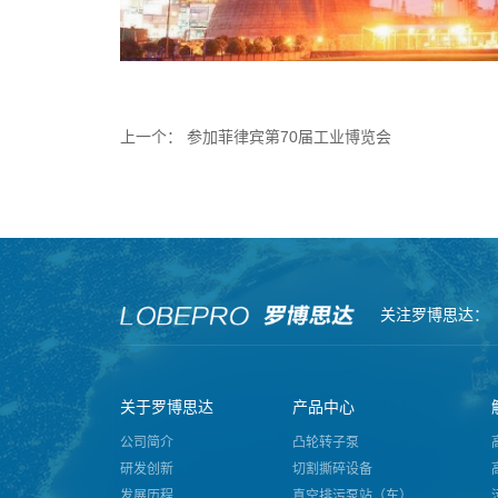
上一个： 参加菲律宾第70届工业博览会
关注罗博思达：
关于罗博思达
产品中心
公司简介
凸轮转子泵
研发创新
切割撕碎设备
发展历程
真空排污泵站（车）