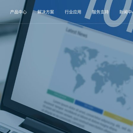
产品中心
解决方案
行业应用
服务支持
新闻中