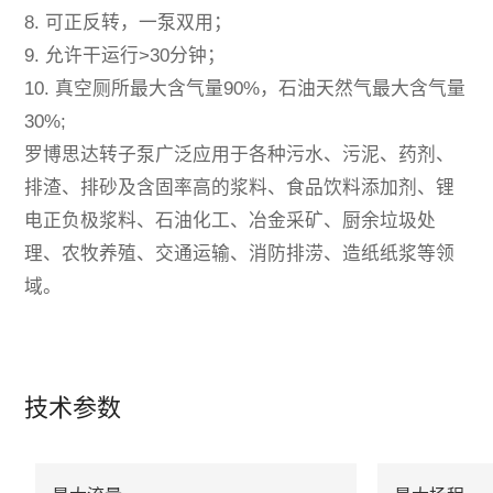
8. 可正反转，一泵双用；
9. 允许干运行>30分钟；
10. 真空厕所最大含气量90%，石油天然气最大含气量
30%;
罗博思达转子泵广泛应用于各种污水、污泥、药剂、
排渣、排砂及含固率高的浆料、食品饮料添加剂、锂
电正负极浆料、石油化工、冶金采矿、厨余垃圾处
理、农牧养殖、交通运输、消防排涝、造纸纸浆等领
域。
技术参数