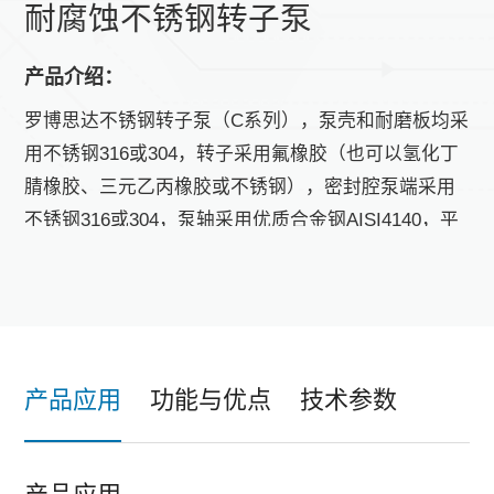
耐腐蚀不锈钢转子泵
产品介绍：
罗博思达不锈钢转子泵（C系列），泵壳和耐磨板均采
用不锈钢316或304，转子采用氟橡胶（也可以氢化丁
腈橡胶、三元乙丙橡胶或不锈钢），密封腔泵端采用
不锈钢316或304，泵轴采用优质合金钢AISI4140，平
衡式集装机械密封（不锈钢函体+碳化硅或碳化钨），
同步齿轮按照API676标准达到9级精度，SKF轴承，最
新4、6翼螺旋转子，无脉动、噪音低、效率高。
产品应用
功能与优点
技术参数