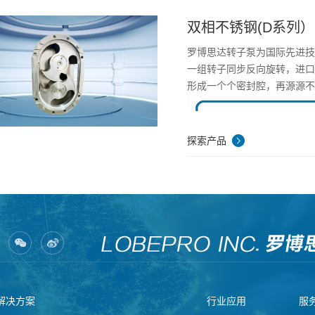
双相不锈钢(D系列）
罗博思达转子泵为国际先进
一组转子同步反向旋转，进
形成一个个密封腔，再源源
探索产品
罗博思达转子泵与同行对比
1. 较强真空抽吸能力，最大自
解决方案
行业应用
服
2. 输送高含固率介质，最高