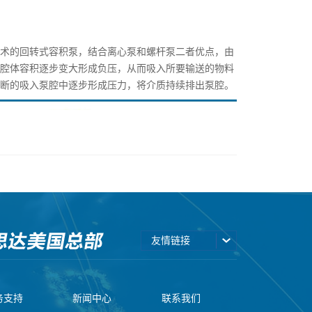
技术的回转式容积泵，结合离心泵和螺杆泵二者优点，由
口腔体容积逐步变大形成负压，从而吸入所要输送的物料
不断的吸入泵腔中逐步形成压力，将介质持续排出泵腔。
友情链接
的优势：
吸>8.5米；
务支持
新闻中心
联系我们
含固率80%（密度比）；