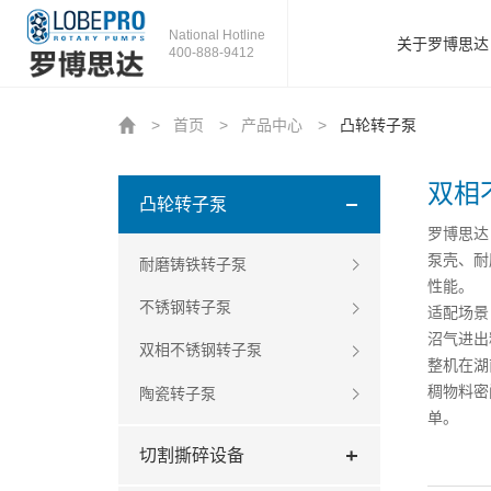
National Hotline
关于罗博思达
400-888-9412
>
首页
>
产品中心
>
凸轮转子泵
双相
凸轮转子泵
罗博思达
泵壳、耐
耐磨铸铁转子泵
性能。
不锈钢转子泵
适配场景
沼气进出
双相不锈钢转子泵
整机在湖
稠物料密
陶瓷转子泵
单。
切割撕碎设备