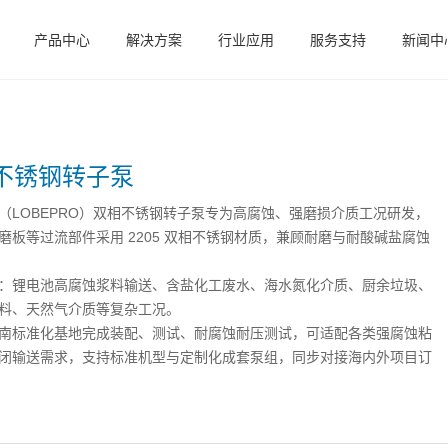
产品中心
解决方案
行业应用
服务支持
新闻中
不锈钢转子泵
（LOBEPRO）双相不锈钢转子泵专为高腐蚀、强磨损介质工况研发，
磨板等过流部件采用 2205 双相不锈钢材质，兼顾耐磨与耐酸碱盐腐蚀
：锂电池高腐蚀浆料输送、含盐化工废水、海水氮化介质、厨余垃圾、
料、天然气介质等复杂工况。
南标准化基地完成装配、测试、耐腐蚀耐压测试，可适配各类强腐蚀粘
闭输送需求，支持标准机型与定制化成套泵组，同步对接海内外项目订