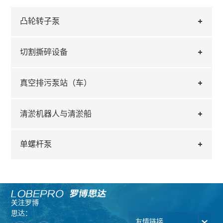
凸轮转子泵
切割撕碎设备
真空排污泵站（车）
清淤机器人与清淤船
单螺杆泵
关注罗博
思达：
友情链接